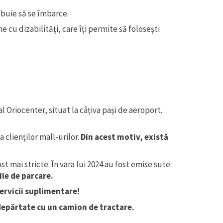
ebuie să se îmbarce.
 cu dizabilități, care îți permite să folosești
 Oriocenter, situat la câțiva pași de aeroport.
 clienților mall-urilor.
Din acest motiv, există
t mai stricte. În vara lui 2024 au fost emise sute
ile de parcare.
servicii suplimentare!
depărtate cu un camion de tractare.