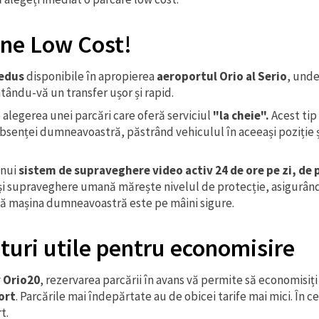
ine Low Cost!
redus
disponibile în apropierea
aeroportul Orio al Serio
, unde
ntându-vă un transfer ușor și rapid.
e alegerea unei parcări care oferă serviciul
"la cheie".
Acest tip 
absenței dumneavoastră, păstrând vehiculul în aceeași poziție și
unui
sistem de supraveghere video activ 24 de ore pe zi, de 
și supraveghere umană mărește nivelul de protecție, asigurând
d că mașina dumneavoastră este pe mâini sigure.
aturi utile pentru economisire
v
Orio20
, rezervarea parcării în avans vă permite să economisiți 
ort
. Parcările mai îndepărtate au de obicei tarife mai mici. În c
t.