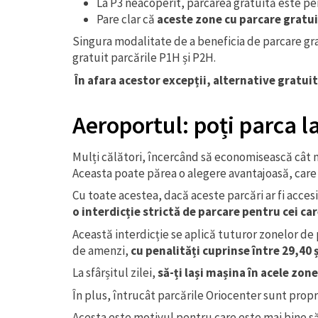
La P3 neacoperit, parcarea gratuită este pe
Pare clar că
aceste zone cu parcare gratu
Singura modalitate de a beneficia de parcare grat
gratuit parcările P1H și P2H.
În afara acestor excepții, alternative gratuit
Aeroportul: poți parca l
Mulți călători, încercând să economisească cât ma
Aceasta poate părea o alegere avantajoasă, care g
Cu toate acestea, dacă aceste parcări ar fi acces
o interdicție strictă de parcare pentru cei ca
Această interdicție se aplică tuturor zonelor de p
de amenzi,
cu penalități cuprinse între 29,40 
La sfârșitul zilei,
să-ți lași mașina în acele zon
În plus, întrucât parcările Oriocenter sunt prop
Acesta este motivul pentru care este mai bine să