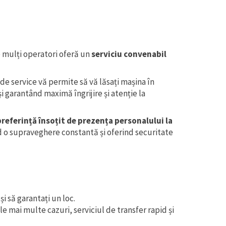
 mulți operatori oferă un
serviciu convenabil
de service vă permite să vă lăsați mașina în
 garantând maximă îngrijire și atenție la
preferință însoțit de prezența personalului la
 o supraveghere constantă și oferind securitate
și să garantați un loc.
ele mai multe cazuri, serviciul de transfer rapid și