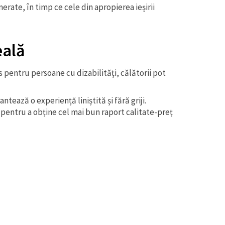
erate, în timp ce cele din apropierea ieșirii
eală
s pentru persoane cu dizabilități, călătorii pot
tează o experiență liniștită și fără griji.
pentru a obține cel mai bun raport calitate-preț