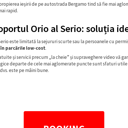
propierea ieșirii de pe autostrada Bergamo tind să fie mai aglom
mai rapid.
portul Orio al Serio: soluția id
erio este limitată la sejururi scurte sau la persoanele cu permi
 în parcările low-cost
.
uite și servicii precum „la cheie” și supraveghere video vă garan
gice departe de cele mai aglomerate puncte sunt sfaturi utile 
 dvs. este pe mâini bune.