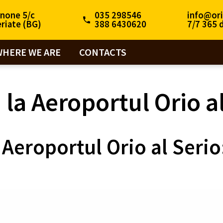
inone 5/c
035 298546
info@ori
riate (BG)
388 6430620
7/7 365 
WHERE WE ARE
CONTACTS
 la Aeroportul Orio a
 Aeroportul Orio al Serio: