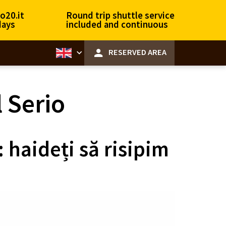
o20.it
Round trip shuttle service
days
included and continuous
RESERVED AREA
l Serio
 haideți să risipim