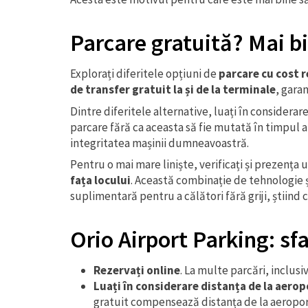
Parcare gratuită? Mai b
Explorați diferitele opțiuni de
parcare cu cost 
de transfer gratuit la și de la terminale
, gara
Dintre diferitele alternative, luați în considerar
parcare fără ca aceasta să fie mutată în timpul 
integritatea mașinii dumneavoastră.
Pentru o mai mare liniște, verificați și prezența 
fața locului
. Această combinație de tehnologie 
suplimentară pentru a călători fără griji, știin
Orio Airport Parking: sf
Rezervați online
. La multe parcări, inclusi
Luați în considerare distanța de la aerop
gratuit compensează distanța de la aeropor