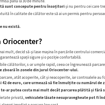
rmisă până la 30 de minute.
ită sunt concepute pentru însoțitori
și nu pentru cei care tr
uită în calitate de călător este să ai un permis pentru persoane
e nu există.
a Oriocenter?
i mult, decid să-și lase mașina în parcările centrului comercial
arantează spații sigure și o poziție confortabilă.
ibile călătorilor, s-ar umple rapid, ceea ce îngreunează parcarea
re zboară în zonele din jurul Oriocenter-ului.
arcare, atât acoperite, cât și neacoperite, iar controalele au fos
și 42 de euro, care urmează să fie înmulțite cu numărul de z
e te-ar putea costa mai mult decât parcarea plătită și fără 
rietate privată,
vehiculele lăsate nesupravegheate pot fi în
 alegeți imediat o parcare low cost.