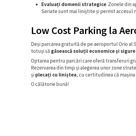
Evaluați domenii strategice
. Zonele din a
Seriate sunt mai liniștite și permit accesul 
Low Cost Parking la Aero
Deși parcarea gratuită de pe aeroportul Orio al S
totuși să
găsească soluții economice și sigure
Optarea pentru parcări care oferă transferuri grat
Rezervarea din timp și alegerea unor zone strate
și
plecați cu liniștea
, cu certitudinea că mașina
O călătorie bună!