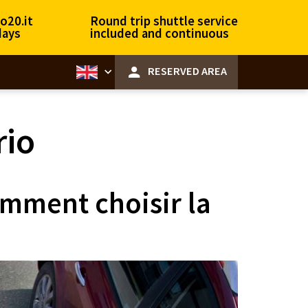
o20.it
Round trip shuttle service
days
included and continuous
RESERVED AREA
rio
comment choisir la