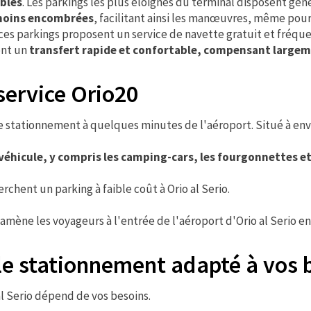
ables
. Les parkings les plus éloignés du terminal disposent g
 moins encombrées
, facilitant ainsi les manœuvres, même pour 
ces parkings proposent un service de navette gratuit et fréquen
ent un
transfert rapide et confortable, compensant largem
service Orio20
e stationnement à quelques minutes de l'aéroport. Situé à envir
éhicule, y compris les camping-cars, les fourgonnettes et
erchent un parking à faible coût à Orio al Serio.
i amène les voyageurs à l'entrée de l'aéroport d'Orio al Serio
 le stationnement adapté à vos 
al Serio dépend de vos besoins.