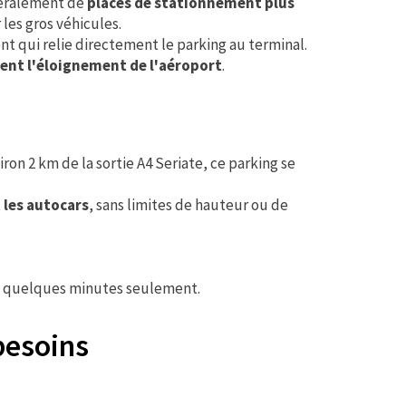
énéralement de
places de stationnement plus
les gros véhicules.
t qui relie directement le parking au terminal.
ent l'éloignement de l'aéroport
.
on 2 km de la sortie A4 Seriate, ce parking se
 les autocars
, sans limites de hauteur ou de
 en quelques minutes seulement.
besoins