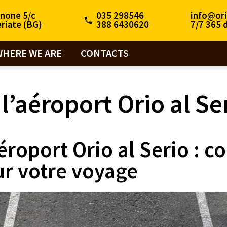
inone 5/c
035 298546
info@ori
riate (BG)
388 6430620
7/7 365 
WHERE WE ARE
CONTACTS
l’aéroport Orio al Se
éroport Orio al Serio : 
ur votre voyage