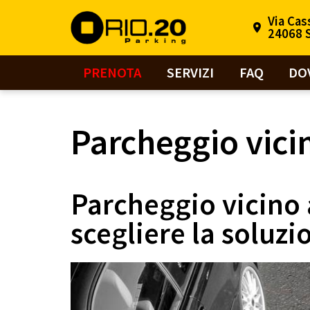
Via Cas
24068 S
PRENOTA
SERVIZI
FAQ
DO
Parcheggio vicin
Parcheggio vicino 
scegliere la soluzi