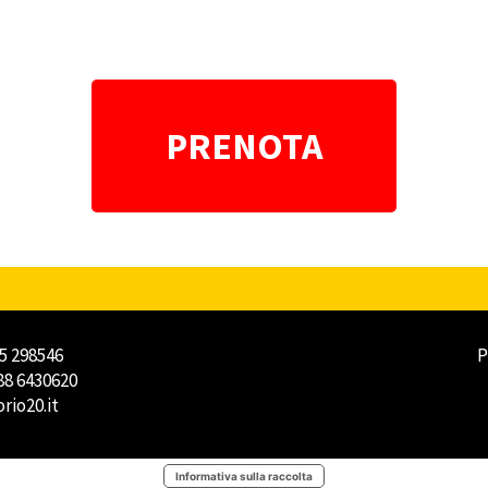
PRENOTA
35 298546
P
388 6430620
rio20.it
Informativa sulla raccolta