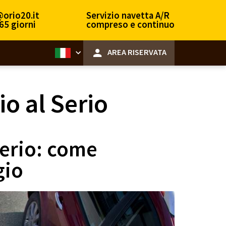
@orio20.it
Servizio navetta A/R
65 giorni
compreso e continuo
AREA RISERVATA
io al Serio
Serio: come
gio