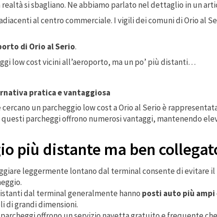
n realtà si sbagliano. Ne abbiamo parlato nel dettaglio in un art
adiacenti al centro commerciale. I vigili dei comuni di Orio al 
porto di Orio al Serio
.
ggi low cost vicini all’aeroporto, ma un po’ più distanti…
ernativa pratica e vantaggiosa
 cercano un parcheggio low cost a Orio al Serio è rappresentata
 questi parcheggi offrono numerosi vantaggi, mantenendo elevat
io più distante ma ben collegat
ggiare leggermente lontano dal terminal consente di evitare il 
heggio.
 distanti dal terminal generalmente hanno
posti auto più ampi
li di grandi dimensioni.
i parcheggi offrono un servizio navetta gratuito e frequente ch