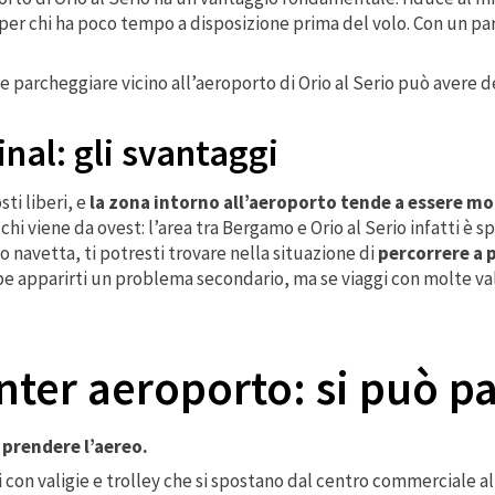
r chi ha poco tempo a disposizione prima del volo. Con un parc
 parcheggiare vicino all’aeroporto di Orio al Serio può avere de
inal: gli svantaggi
sti liberi, e
la zona intorno all’aeroporto tende a essere mol
hi viene da ovest: l’area tra Bergamo e Orio al Serio infatti è 
io navetta, ti potresti trovare nella situazione di
percorrere a 
e apparirti un problema secondario, ma se viaggi con molte valig
ter aeroporto: si può p
e prendere l’aereo.
i con valigie e trolley che si spostano dal centro commerciale a