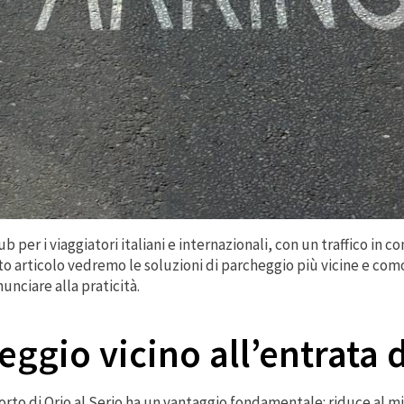
ub per i viaggiatori italiani e internazionali, con un traffico in 
esto articolo vedremo le soluzioni di parcheggio più vicine e co
nciare alla praticità.
eggio vicino all’entrata 
rto di Orio al Serio ha un vantaggio fondamentale: riduce al m