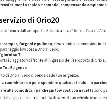
n
trasferimento rapido e comodo
,
compensando ampiamente 
servizio di Orio20
pochi minuti dall’aeroporto. Situato a circa 2 km dall’uscita A4 
si camper, furgoni e pullman
, senza limiti di dimensioni in al
 parcheggio low cost a Orio al Serio.
 giorni su 7.
orta i viaggiatori di fronte all’ingresso dell’aeroporto di Orio al
le Tue Esigenze
rto di Orio al Serio dipende dalle tue esigenze.
o a
camminare un po’ e spendere qualcosa in più
, un
parcheg
iare alla comodità
, i
parcheggi low cost con navetta
sono pe
i il viaggio con la tranquillità di avere il tuo veicolo in un’area