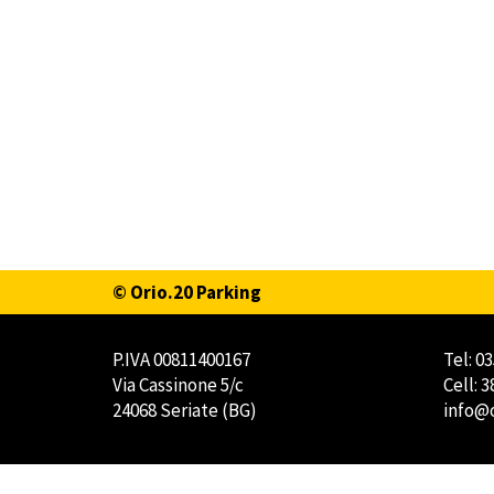
© Orio.20 Parking
P.IVA 00811400167
Tel: 0
Via Cassinone 5/c
Cell: 
24068 Seriate (BG)
info@o