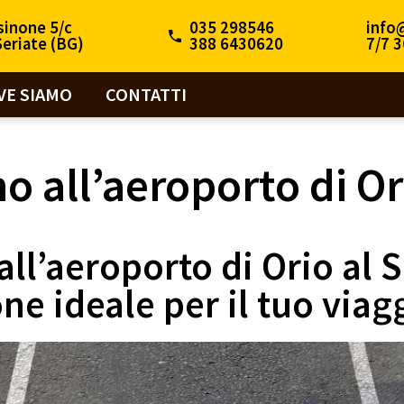
sinone 5/c
035 298546
info
eriate (BG)
388 6430620
7/7 3
VE SIAMO
CONTATTI
o all’aeroporto di Or
all’aeroporto di Orio al 
one ideale per il tuo viag