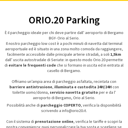
ORIO.20 Parking
È il parcheggio ideale per chi deve partire dall’ aeroporto di Bergamo
BGY- Orio al Serio.
Il nostro parcheggio low cost è a pochi minuti di navetta dal terminal
aeroportuale ed è situato in una zona molto comoda da raggiungere,
facilmente accessibile dalle principale arterie stradali, a soli
1,5km
dall’ uscita autostradale di Seriate: in questo modo Orio.20 permette
di
evitare le frequenti code
che si formano in uscita ed in entrata al
casello di Bergamo.
Offriamo un’ampia area di parcheggio asfaltata, recintata con
barriere antintrusione
,
illuminata e custodita 24H/24H
con
toilette uomo/donna,
servizio navetta
gratuito
per e da l'
aeroporto di Bergamo, Orio al Serio.
Possibilità anche di
parcheggio COPERTO
, verifica la disponibilità
scrivendo a info@orio20.it.
Con il sistema di
prenotazione online
, verifica le tariffe e scopri la
nostra convenienza: puoi personalizzare la tua sosta e scegliere se