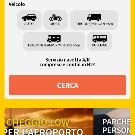
Veicolo
AUTO
MOTO
FURGONE/MINIVAN <5m
FURGONE/CAMPER/MINIBUS >5m
PULLMAN
Servizio navetta A/R
compreso e continuo H24
CERCA
PARCHEGGI
PERSONALMENTE E
TI PORTI
O