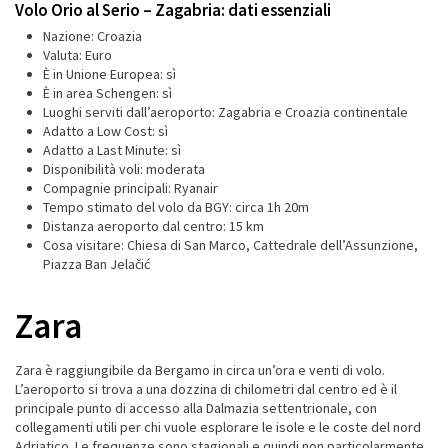
Volo Orio al Serio – Zagabria: dati essenziali
Nazione: Croazia
Valuta: Euro
È in Unione Europea: sì
È in area Schengen: sì
Luoghi serviti dall’aeroporto: Zagabria e Croazia continentale
Adatto a Low Cost: sì
Adatto a Last Minute: sì
Disponibilità voli: moderata
Compagnie principali: Ryanair
Tempo stimato del volo da BGY: circa 1h 20m
Distanza aeroporto dal centro: 15 km
Cosa visitare: Chiesa di San Marco, Cattedrale dell’Assunzione,
Piazza Ban Jelačić
Zara
Zara è raggiungibile da Bergamo in circa un’ora e venti di volo.
L’aeroporto si trova a una dozzina di chilometri dal centro ed è il
principale punto di accesso alla Dalmazia settentrionale, con
collegamenti utili per chi vuole esplorare le isole e le coste del nord
Adriatico. Le frequenze sono stagionali e quindi non particolarmente