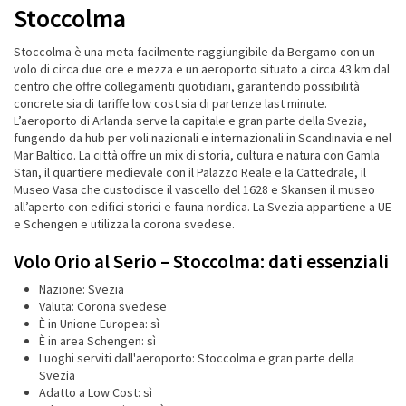
Stoccolma
Stoccolma è una meta facilmente raggiungibile da Bergamo con un
volo di circa due ore e mezza e un aeroporto situato a circa 43 km dal
centro che offre collegamenti quotidiani, garantendo possibilità
concrete sia di tariffe low cost sia di partenze last minute.
L’aeroporto di Arlanda serve la capitale e gran parte della Svezia,
fungendo da hub per voli nazionali e internazionali in Scandinavia e nel
Mar Baltico. La città offre un mix di storia, cultura e natura con Gamla
Stan, il quartiere medievale con il Palazzo Reale e la Cattedrale, il
Museo Vasa che custodisce il vascello del 1628 e Skansen il museo
all’aperto con edifici storici e fauna nordica. La Svezia appartiene a UE
e Schengen e utilizza la corona svedese.
Volo Orio al Serio – Stoccolma: dati essenziali
Nazione: Svezia
Valuta: Corona svedese
È in Unione Europea: sì
È in area Schengen: sì
Luoghi serviti dall'aeroporto: Stoccolma e gran parte della
Svezia
Adatto a Low Cost: sì