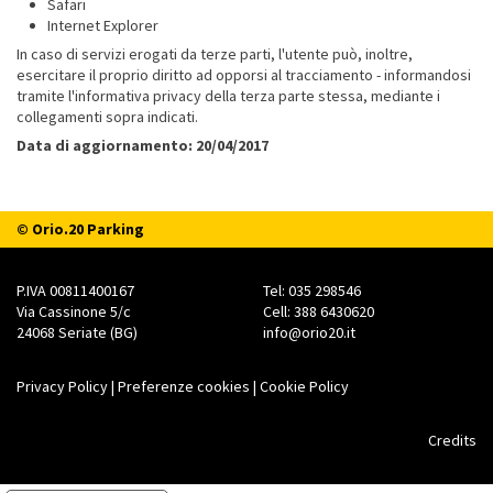
Safari
Internet Explorer
In caso di servizi erogati da terze parti, l'utente può, inoltre,
esercitare il proprio diritto ad opporsi al tracciamento - informandosi
tramite l'informativa privacy della terza parte stessa, mediante i
collegamenti sopra indicati.
Data di aggiornamento: 20/04/2017
© Orio.20 Parking
P.IVA 00811400167
Tel: 035 298546
Via Cassinone 5/c
Cell: 388 6430620
24068 Seriate (BG)
info@orio20.it
Privacy Policy
|
Preferenze cookies
|
Cookie Policy
Credits