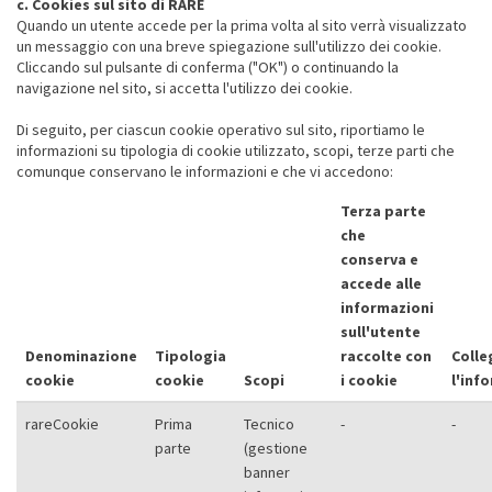
c. Cookies sul sito di RARE
Quando un utente accede per la prima volta al sito verrà visualizzato
un messaggio con una breve spiegazione sull'utilizzo dei cookie.
Cliccando sul pulsante di conferma ("OK") o continuando la
navigazione nel sito, si accetta l'utilizzo dei cookie.
Di seguito, per ciascun cookie operativo sul sito, riportiamo le
informazioni su tipologia di cookie utilizzato, scopi, terze parti che
comunque conservano le informazioni e che vi accedono:
Terza parte
che
conserva e
accede alle
informazioni
sull'utente
Denominazione
Tipologia
raccolte con
Colle
cookie
cookie
Scopi
i cookie
l'inf
rareCookie
Prima
Tecnico
-
-
parte
(gestione
banner