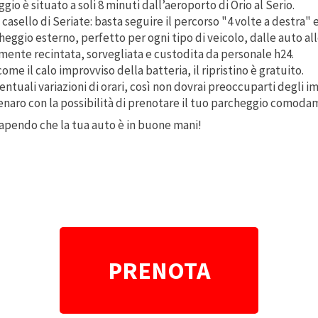
ggio è situato a soli 8 minuti dall’aeroporto di Orio al Serio.
l casello di Seriate: basta seguire il percorso "4 volte a destra" e
heggio esterno, perfetto per ogni tipo di veicolo, dalle auto all
mente recintata, sorvegliata e custodita da personale h24.
ome il calo improvviso della batteria, il ripristino è gratuito.
entuali variazioni di orari, così non dovrai preoccuparti degli im
enaro con la possibilità di prenotare il tuo parcheggio comoda
sapendo che la tua auto è in buone mani!
PRENOTA