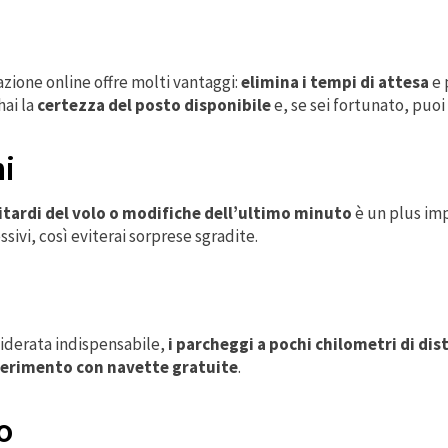
zione online offre molti vantaggi:
elimina i tempi di attesa
e 
hai la
certezza del posto disponibile
e, se sei fortunato, puoi 
ni
 ritardi del volo o modifiche dell’ultimo minuto
è un plus imp
sivi, così eviterai sorprese sgradite.
siderata indispensabile,
i parcheggi a pochi chilometri di di
sferimento con navette gratuite
.
o