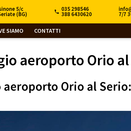
sinone 5/c
035 298546
info
eriate (BG)
388 6430620
7/7 3
VE SIAMO
CONTATTI
gio aeroporto Orio al
 aeroporto Orio al Serio