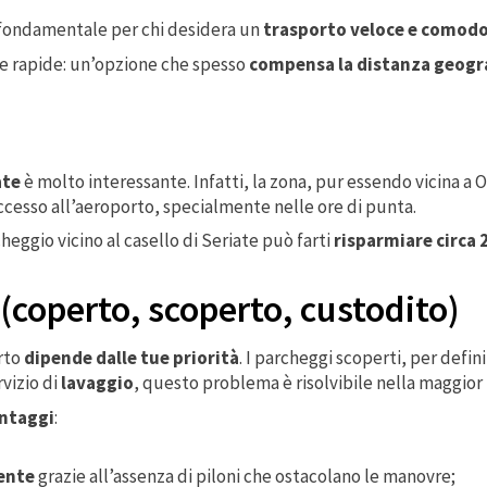
o fondamentale per chi desidera un
trasporto veloce e comodo 
 e rapide: un’opzione che spesso
compensa la distanza geogra
ate
è molto interessante. Infatti, la zona, pur essendo vicina a O
ccesso all’aeroporto, specialmente nelle ore di punta.
cheggio vicino al casello di Seriate può farti
risparmiare circa 
(coperto, scoperto, custodito)
rto
dipende dalle tue priorità
. I parcheggi scoperti, per defi
rvizio di
lavaggio
, questo problema è risolvibile nella maggior 
antaggi
:
ente
grazie all’assenza di piloni che ostacolano le manovre;