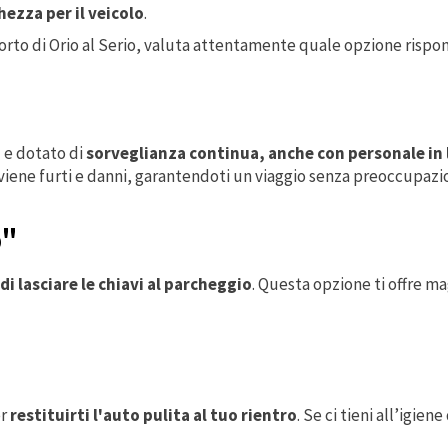
hezza per il veicolo
.
porto di Orio al Serio, valuta attentamente quale opzione rispo
o
e dotato di
sorveglianza continua, anche con personale in 
viene furti e danni, garantendoti un viaggio senza preoccupazio
o"
i lasciare le chiavi al parcheggio
. Questa opzione ti offre ma
er
restituirti l'auto pulita al tuo rientro
. Se ci tieni all’igie